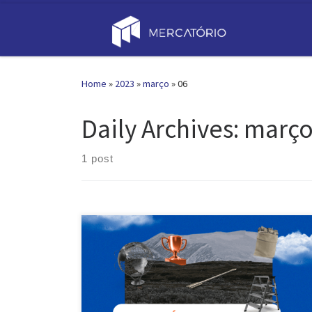
Skip to content
Home
»
2023
»
março
»
06
Daily Archives:
março
1 post
Atualizado em 6 de março de 2023 por natalia O
mercado de precatórios tem se expandido
rapidamente nos últimos anos no Brasil. O grande
volume de ações judiciais movidas contra o estado,
tanto por pessoas físicas quanto por empresas, tem