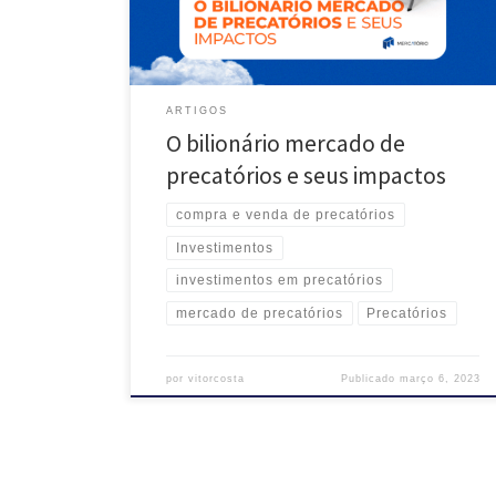
gerado uma crescente demanda por esse tipo de
ativo. O […]
ARTIGOS
O bilionário mercado de
precatórios e seus impactos
compra e venda de precatórios
Investimentos
investimentos em precatórios
mercado de precatórios
Precatórios
por
vitorcosta
Publicado
março 6, 2023