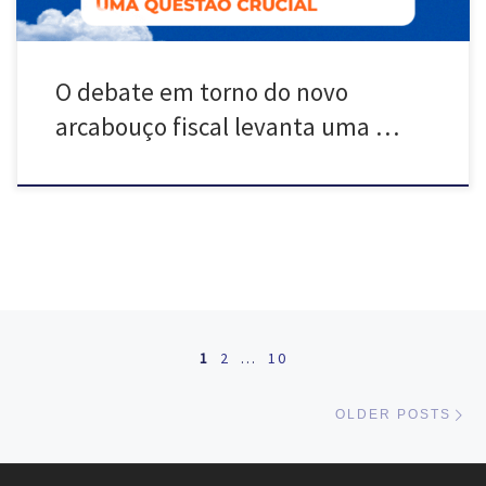
O debate em torno do novo
arcabouço fiscal levanta uma …
Posts navigation
1
2
…
10
Ol
OLDER POSTS