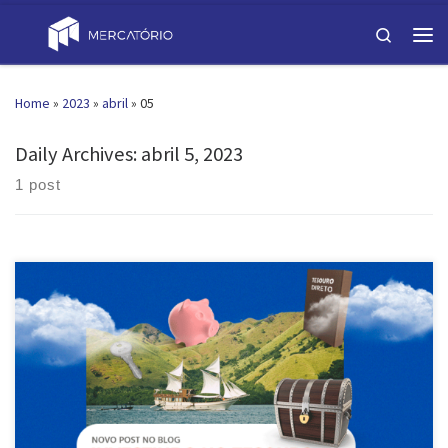
Skip to content
Search
Men
Home
»
2023
»
abril
»
05
Daily Archives:
abril 5, 2023
1 post
Atualizado em 5 de abril de 2023 por natalia Investir no Tesouro Direto
pode ser uma opção interessante para quem busca uma forma segura
e rentável de aplicar seu dinheiro. No entanto, muitas pessoas ainda
têm dúvidas sobre como funciona esse tipo de investimento. O
mercado para negociar títulos do tesouro […]