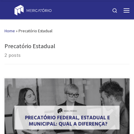
Skip to content
Search
Men
Home
»
Precatório Estadual
Precatório Estadual
2 posts
Precatórios são requisições de pagamento expedidas para que entes
públicos paguem pessoas físicas ou jurídicas. Como há diferentes
devedores, esse direito de crédito lastreado em títulos executivos
judiciais são divididos de acordo com a sua origem, o que interfere
também na forma de pagamento. Para ajudar você a entender cada
[…]