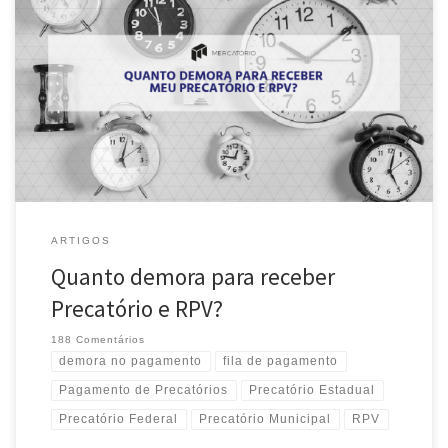
Agora que você já é um expert em Precatório pois leu todos os
nossos artigos anteriores você deve estar se perguntando quanto
tempo demora para receber o pagamento, pois de vez em quando o
noticiário local mostra uma reportagem com credores de Precatórios
sempre reclamando da situação. Essa pergunta não […]
ARTIGOS
Quanto demora para receber
Precatório e RPV?
188 Comentários
demora no pagamento
fila de pagamento
Pagamento de Precatórios
Precatório Estadual
Precatório Federal
Precatório Municipal
RPV