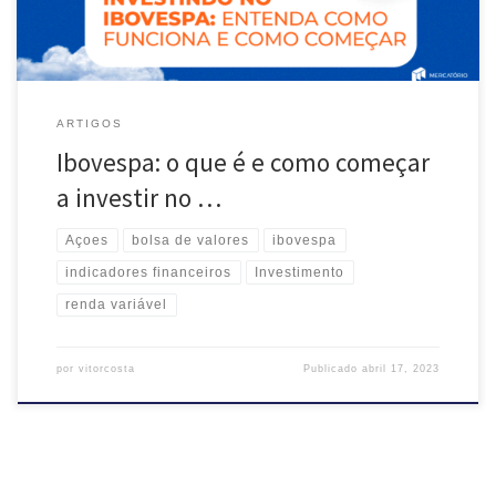
ARTIGOS
Ibovespa: o que é e como começar
a investir no …
Açoes
bolsa de valores
ibovespa
indicadores financeiros
Investimento
renda variável
por
vitorcosta
Publicado
abril 17, 2023