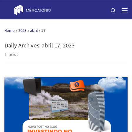
Skip to content
Search
Men
Home
»
2023
»
abril
»
17
Daily Archives:
abril 17, 2023
1 post
Atualizado em 17 de abril de 2023 por natalia Quando se trata de
investimentos no Brasil, Ibovespa é um nome bem popular entre os
investidores. Esse índice representa o desempenho das principais
empresas listadas na Bolsa de Valores brasileira. Mas como funciona?
Quais são as melhores maneiras de investir nele? E como começar?
[…]