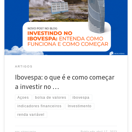
Quando se trata de investimentos no Brasil, Ibovespa é um nome bem
popular entre os investidores. Esse índice representa o desempenho
das principais empresas listadas na Bolsa de Valores brasileira. Mas
como funciona? Quais são as melhores maneiras de investir nele? E
como começar? Neste artigo, vamos explorar tudo o que você
precisa […]
ARTIGOS
Ibovespa: o que é e como começar
a investir no …
Açoes
bolsa de valores
ibovespa
indicadores financeiros
Investimento
renda variável
por
vitorcosta
Publicado
abril 17, 2023