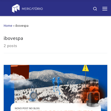
Skip to content
Search
Men
Home
»
ibovespa
ibovespa
2 posts
Ibovespa x Precatórios, em qual investir? Escolher o investimento
certo pode não ser uma tarefa fácil para quem quer diversificar a
carteira. Conhecer as características de cada ativo é essencial para
tomar a melhor decisão e ter um retorno mais satisfatório. Neste
artigo, vamos comparar as duas opções. Analisaremos os pontos
[…]