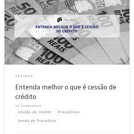
Seguindo com os nossos artigos para entendimento de termos
técnicos presentes no universo dos Precatórios, explicaremos de uma
maneira simples o que é cessão de crédito e para que ela serve. O que
é cessão de crédito? A cessão de crédito é o negócio jurídico onde o
credor de uma […]
ARTIGOS
Entenda melhor o que é cessão de
crédito
14 Comentários
cessão de crédito
Precatórios
Venda de Precatório