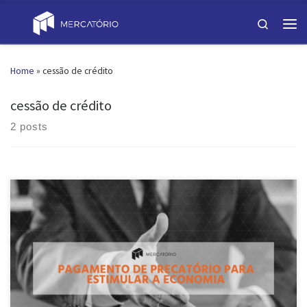
Skip to content
Search
Men
Home
»
cessão de crédito
cessão de crédito
2 posts
O pagamento de precatórios também é um jeito de fomentar e injetar
dinheiro na economia. O governo federal adotou diversas medidas
em tempos de corona vírus (Covid-19) para ajudar os mais
necessitados e as empresas. Vivemos um momento único e histórico,
salvo pelos nossos contemporâneos centenários que, possivelmente,
lembram-se da […]