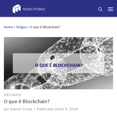
Skip to content
Search
Men
Home
»
Artigos
»
O que é Blockchain?
ARTIGOS
O que é Blockchain?
por
Daniel Costa
|
Publicado
junho 5, 2018