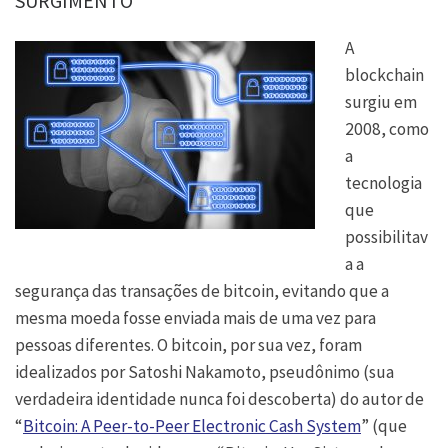
SURGIMENTO
A
blockchain
surgiu em
2008, como
a
tecnologia
que
possibilitav
a a
segurança das transações de bitcoin, evitando que a
mesma moeda fosse enviada mais de uma vez para
pessoas diferentes. O bitcoin, por sua vez, foram
idealizados por Satoshi Nakamoto, pseudônimo (sua
verdadeira identidade nunca foi descoberta) do autor de
“
Bitcoin: A Peer-to-Peer Electronic Cash System
” (que