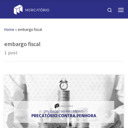
Skip to content
Search
Men
Home
»
embargo fiscal
embargo fiscal
1 post
Após ver aqui que o Precatório demora a ser pago e aqui que que é
um processo burocrático de venda, você provavelmente deve estar se
perguntando: “Mas porque alguém compraria um Precatório?”. Um
desses motivos é para utilização do Precatório contra penhora em
execução fiscal. Esta é uma série de 6 posts […]