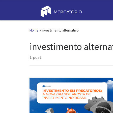
Skip to content
Home
»
investimento alternativo
investimento alterna
1 post
Investimento em precatórios é uma possibilidade de
alocar capital que tem ganhado muita popularidade
nos últimos tempos no Brasil. No entanto, muitas
pessoas não sabem do que se trata esse
investimento, nem como ele pode trazer uma