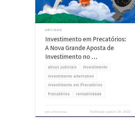
rentabilidade atraente de maneira segura — mesmo
em períodos de alta da inflação. […]
ARTIGOS
Investimento em Precatórios:
A Nova Grande Aposta de
Investimento no …
ativos judiciais
Investimento
investimento alternativo
investimento em Precatórios
Precatórios
rentabilidade
por
vitorcosta
Publicado
janeiro 30, 2023