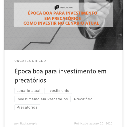
Neste texto será brevemente explicado por qual motivo são poucos
os investidores institucionais no mercado de precatório e, por fim,
apresentar os precatórios como uma nova forma de investimento
para pessoas físicas.
UNCATEGORIZED
Época boa para investimento em
precatórios
cenario atual
Investimento
investimento em Precatórios
Precatório
Precatórios
por
flavia.tropia
Publicado
agosto 20, 2020