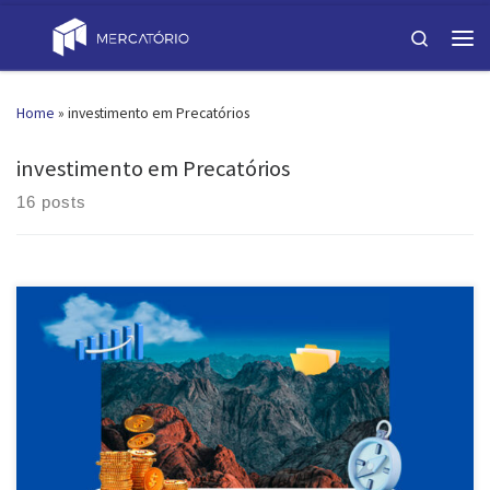
Skip to content
Search
Men
Home
»
investimento em Precatórios
investimento em Precatórios
16 posts
No mundo dos investimentos, a busca por opções que combinem
segurança, rentabilidade e inovação é constante. Enquanto o
investimento em precatórios via contrato de cessão tem sido uma
escolha sólida para muitos, a evolução do mercado nos apresenta
agora uma nova oportunidade: as debêntures lastreadas em
precatórios. Vamos explorar juntos […]