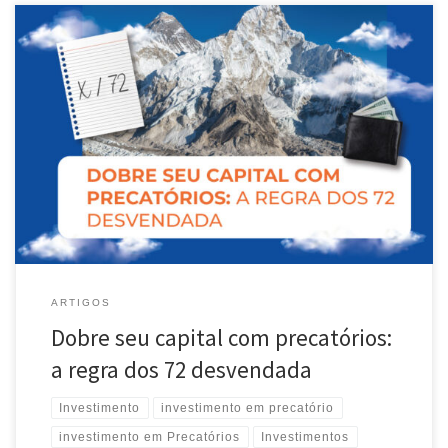
A Magia dos Juros Compostos e Precatórios No universo das
finanças, desvendar os segredos da multiplicação do capital é como
encontrar um mapa do tesouro. Hoje, convido você a explorar a
Regra dos 72, um conceito de fácil compreensão, mas com um poder
extraordinário no mundo dos investimentos, especialmente quando
[…]
ARTIGOS
Dobre seu capital com precatórios:
a regra dos 72 desvendada
Investimento
investimento em precatório
investimento em Precatórios
Investimentos