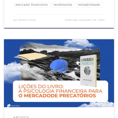
mercado financeiro
rendimento
rentabilidade
por
Daniel Costa
Publicado
novembro 10, 2023
Compreender a complexidade dos nossos próprios comportamentos
financeiros pode ser um desafio monumental, no entanto, é um
passo crucial no caminho para o sucesso financeiro. Neste contexto,
o aclamado livro “A Psicologia Financeira: Lições Atemporais sobre
Fortuna, Ganância e Felicidade” de Morgan Housel, autor conhecido
por seu trabalho no Wall […]
ARTIGOS