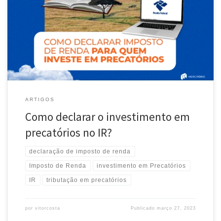
que pode gerar rendimentos interessantes, mas é importante prestar
atenção nas obrigações fiscais. Neste artigo, vamos abordar as
principais informações sobre como declarar o Imposto de Renda
(IR) para quem investe em precatórios. Tudo pronto para começar?
Então, boa leitura! Quem […]
ARTIGOS
Como declarar o investimento em
precatórios no IR?
declaração de imposto de renda
Imposto de Renda
investimento em Precatórios
IR
tributação em precatórios
por
vitorcosta
Publicado
março 27, 2023