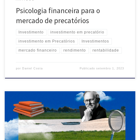
Psicologia financeira para o
mercado de precatórios
Investimento
investimento em precatório
investimento em Precatórios
Investimentos
mercado financeiro
rendimento
rentabilidade
por
Daniel Costa
Publicado
setembro 1, 2023
Em um universo repleto de opções de investimento, encontrar o ativo
certo que ofereça um bom retorno ajustado ao risco pode parecer
uma tarefa difícil. Graças ao Índice de Sharpe, podemos comparar
diversos investimentos considerando retorno esperado e risco. Neste