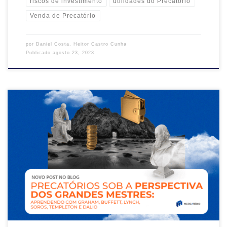
riscos de investimento
utilidades do Precatório
Venda de Precatório
por
Daniel Costa
,
Heitor Castro Cunha
Publicado
agosto 23, 2023
No mundo dos investimentos, existem figuras cujas estratégias e
abordagens se tornaram lendárias. Benjamin Graham, Warren Buffett,
Peter Lynch, George Soros, John Templeton e Ray Dalio são nomes
que ressoam como sinônimos de sucesso no investimento. Suas
abordagens, embora distintas, compartilham uma sabedoria
fundamental, a apreciação do valor e o […]