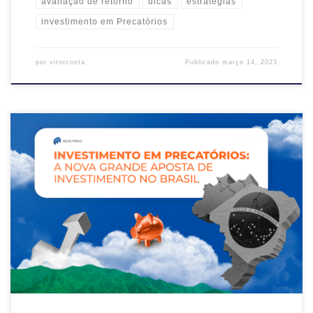
avaliação de retorno
dicas
estratégias
investimento em Precatórios
por
vitorcosta
Publicado
março 14, 2023
Investimento em precatórios é uma possibilidade de alocar capital
que tem ganhado muita popularidade nos últimos tempos no Brasil.
No entanto, muitas pessoas não sabem do que se trata esse
investimento, nem como ele pode trazer uma rentabilidade atraente
de maneira segura — mesmo em períodos de alta da inflação. […]