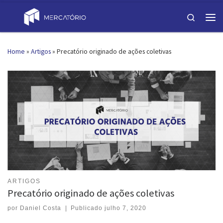
Skip to content
Search
Men
Home
»
Artigos
»
Precatório originado de ações coletivas
ARTIGOS
Precatório originado de ações coletivas
por
Daniel Costa
|
Publicado
julho 7, 2020