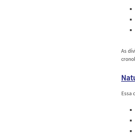
As dí
cronol
Nat
Essa c