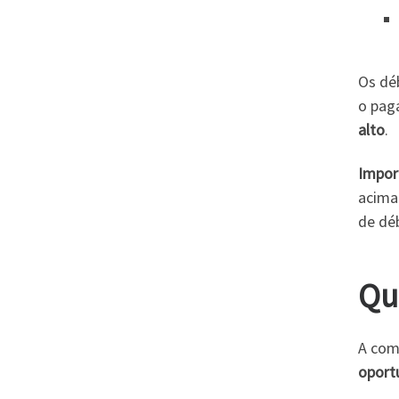
Os dé
o paga
alto
.
Impor
acima
de dé
Qu
A com
oport