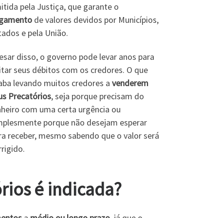
itida pela Justiça, que garante o
gamento
de valores devidos por Municípios,
tados e pela União.
esar disso, o governo pode levar anos para
itar seus débitos com os credores. O que
aba levando muitos credores a
venderem
us Precatórios
, seja porque precisam do
nheiro com uma certa urgência ou
mplesmente porque não desejam esperar
ra receber, mesmo sabendo que o valor será
rrigido.
rios é indicada?
mentos
a
médio ou longo prazo
, já que o