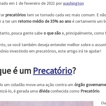
izado em 1 de fevereiro de 2021 por
washington
rar
precatórios
tem se tornado cada vez mais comum. E não
r a ter um
retorno médio de 35% ao ano
é certamente um b
tanto, pouca gente sabe
o que são
e, principalmente, como 
nto, se você também deseja entender melhor sobre o assun
ônio investindo em precatórios, este artigo irá te ajudar!
que é um
Precatório
?
o um cidadão move uma ação contra um
órgão govername
enizá-lo, é gerada uma
dívida
conhecida como
Precatório
.
Ou