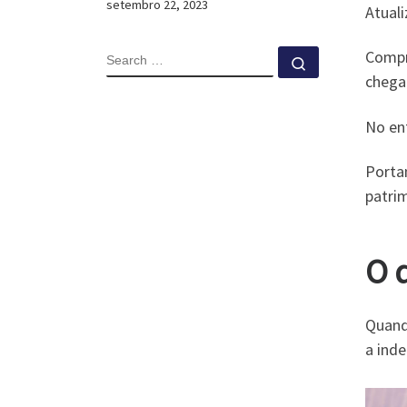
setembro 22, 2023
Atual
Comp
SEARCH
Search …
chega
No en
Porta
patrim
O 
Quand
a ind