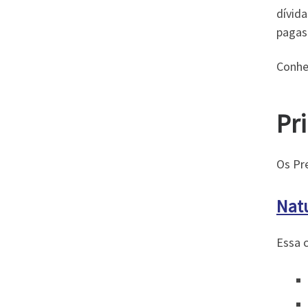
dívid
pagas
Conhe
Pri
Os Pr
Nat
Essa 