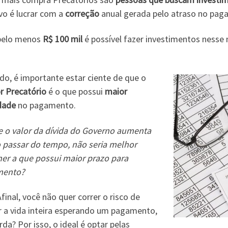
vo é lucrar com a
correção
anual gerada pelo atraso no pag
elo menos
R$ 100 mil
é possível fazer investimentos ness
do, é importante estar ciente de que o
r Precatório
é o que possui
maior
idade
no pagamento.
e o valor da dívida do Governo aumenta
 passar do tempo, não seria melhor
her a que possui maior prazo para
mento?
Afinal, você não quer correr o risco de
r a vida inteira esperando um pagamento,
da? Por isso, o ideal é optar pelas