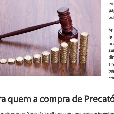
em
pa
es
Ap
qu
ac
se
di
si
pa
co
ra quem a compra de Precató
mais compra Precatórios são
pessoas que buscam investi