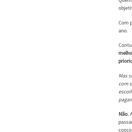
objeti
Com p
ano.
Contu
melho
prior
Mas s
com o
escol
paga
Não.
passa
concor