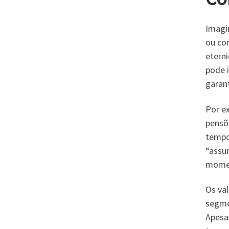
Imagin
ou co
eterni
pode 
garan
Por e
pensõ
tempo
“assu
momen
Os va
segmen
Apesar