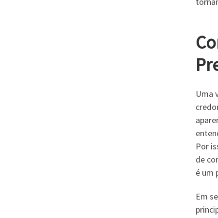
tornan
Co
Pr
Uma v
credor
apare
entend
Por is
de co
é um 
Em se
princ