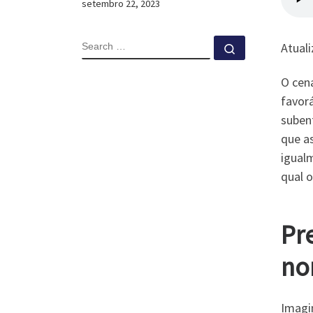
setembro 22, 2023
SEARCH
Atual
Search …
O cen
favorá
suben
que a
igual
qual 
Pr
no
Imagi