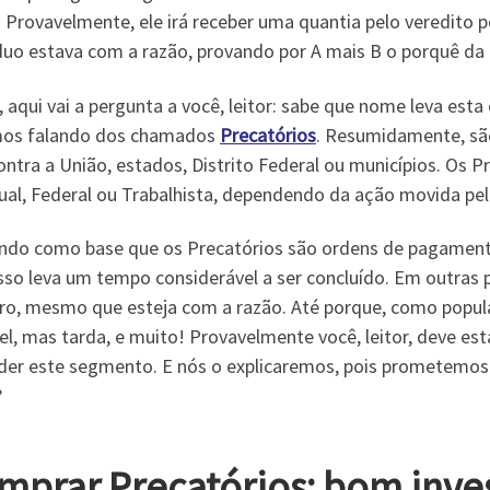
 Provavelmente, ele irá receber uma quantia pelo veredito pos
duo estava com a razão, provando por A mais B o porquê da i
, aqui vai a pergunta a você, leitor: sabe que nome leva es
os falando dos chamados
Precatórios
. Resumidamente, sã
ontra a União, estados, Distrito Federal ou municípios. Os 
ual, Federal ou Trabalhista, dependendo da ação movida pel
do como base que os Precatórios são ordens de pagamentos
sso leva um tempo considerável a ser concluído. Em outras p
iro, mesmo que esteja com a razão. Até porque, como popul
vel, mas tarda, e muito! Provavelmente você, leitor, deve es
der este segmento. E nós o explicaremos, pois prometemos
?
mprar Precatórios: bom inve