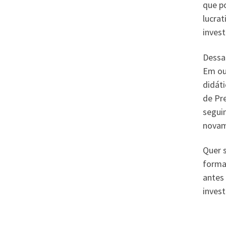
que p
lucrat
inves
Dessa
Em ou
didáti
de Pr
segui
novam
Quer 
forma
antes
invest