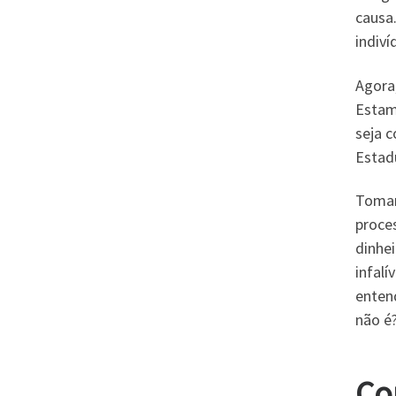
causa.
indiví
Agora
Estam
seja c
Estad
Toman
proce
dinhe
infalí
enten
não é
Co