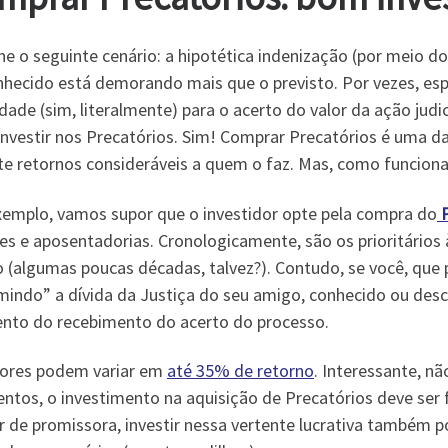
e o seguinte cenário: a hipotética indenização (por meio do
nhecido está demorando mais que o previsto. Por vezes, esp
dade (sim, literalmente) para o acerto do valor da ação judi
investir nos Precatórios. Sim! Comprar Precatórios é uma da
te retornos consideráveis a quem o faz. Mas, como funcion
xemplo, vamos supor que o investidor opte pela compra do
P
es e aposentadorias. Cronologicamente, são os prioritários
 (algumas poucas décadas, talvez?). Contudo, se você, que p
mindo” a dívida da Justiça do seu amigo, conhecido ou desc
to do recebimento do acerto do processo.
lores podem variar em
até 35% de retorno
. Interessante, n
tos, o investimento na aquisição de Precatórios deve ser fe
 de promissora, investir nessa vertente lucrativa também po