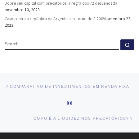
Dobre seu capital com precatórios: a regra dos 72 desvendada
novembro 10, 2023
Caso contra a república da Argentina: retorno de 8.200%
setembro 22,
2023
SEARCH
Se
Navegação do post
Previous post
COMPARATIVO DE INVESTIMENTOS EM RENDA FIXA
BACK TO POST LIST
Ne
COMO É A LIQUIDEZ NOS PRECATÓRIOS?