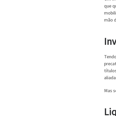
que q
mobili
mão d
In
Tendo
preca
títul
aliad
Mas se
Li