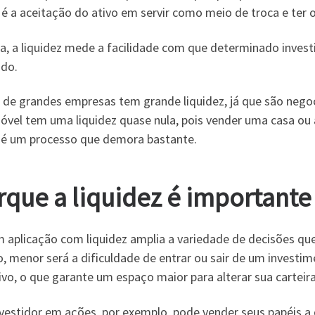
é a aceitação do ativo em servir como meio de troca e ter 
ja, a liquidez mede a facilidade com que determinado inve
do.
 de grandes empresas tem grande liquidez, já que são negoc
óvel tem uma liquidez quase nula, pois vender uma casa ou
 é um processo que demora bastante.
rque a liquidez é importante 
m aplicação com liquidez amplia a variedade de decisões qu
o, menor será a dificuldade de entrar ou sair de um investi
vo, o que garante um espaço maior para alterar sua carteir
vestidor em ações, por exemplo, pode vender seus papéis a