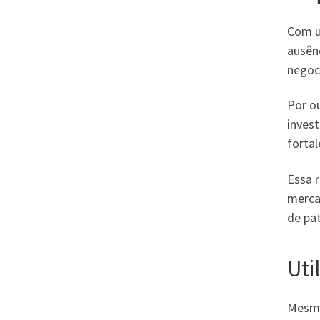
Com u
ausênc
negoc
Por o
invest
forta
Essa 
merca
de pa
Uti
Mesmo 