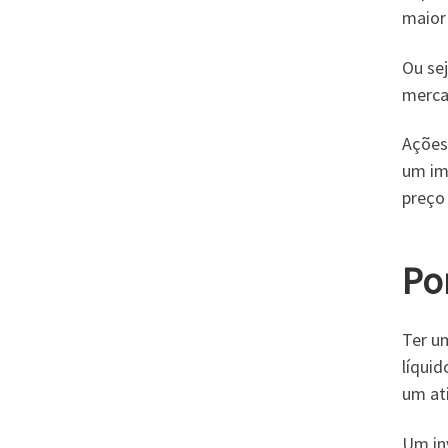
maior 
Ou se
merca
Ações
um im
preço
Po
Ter u
líquid
um ati
Um in