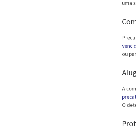
uma sa
Com
Preca
venci
ou pa
Alug
A com
preca
O dete
Pro