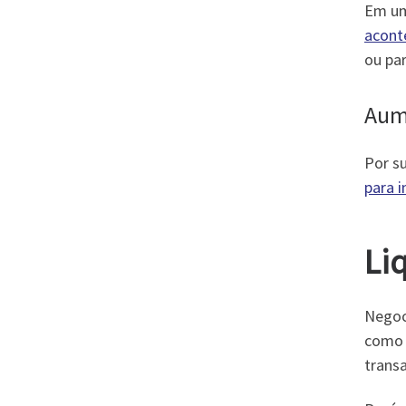
Em um
acont
ou par
Aume
Por s
para i
Li
Negoc
como 
transa