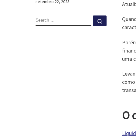
setembro 22, 2023
Atual
Quand
SEARCH
Search …
carac
Porém
financ
uma ca
Levan
como f
transa
O 
Liqui